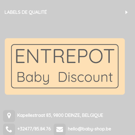
LABELS DE QUALITÉ
Kapellestraat 83, 9800 DEINZE, BELGIQUE
+32477/85.84.76
hello@baby-shop.be