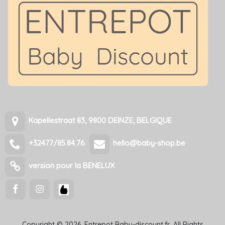
Kapellestraat 83, 9800 DEINZE, BELGIQUE
+32477/85.84.76
hello@baby-shop.be
version pour la BENELUX
Copyright © 2026, Entrepot Baby-discount.fr, All Rights