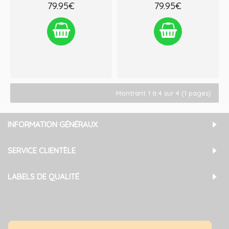
79.95€
79.95€
Ajouter à la liste de souhaits
Ajouter à la liste de souhaits
Comparez ce produit
Comparez ce produit
Montrant 1 à 4 sur 4 (1 pages)
INFORMATION GÉNÉRAUX
SERVICE CLIENTÈLE
LABELS DE QUALITÉ