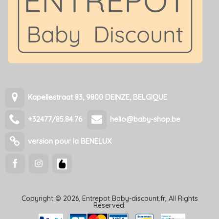
Kapellestraat 83, 9800 DEINZE, BELGIQUE
+32477/85.84.76
hello@baby-shop.be
version pour la BENELUX
Copyright © 2026, Entrepot Baby-discount.fr, All Rights
Reserved.