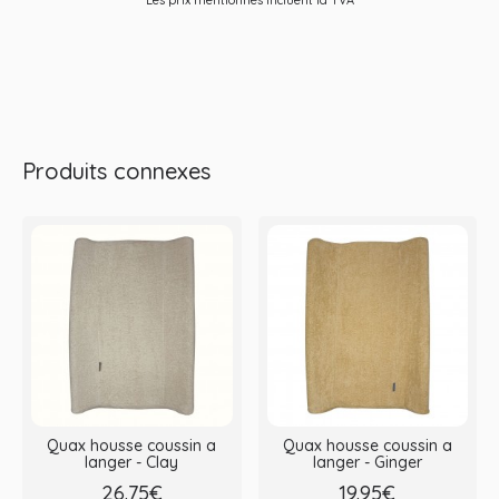
Les prix mentionnés incluent la TVA
Produits connexes
Quax housse coussin a
Quax housse coussin a
langer - Clay
langer - Ginger
26.75€
19.95€