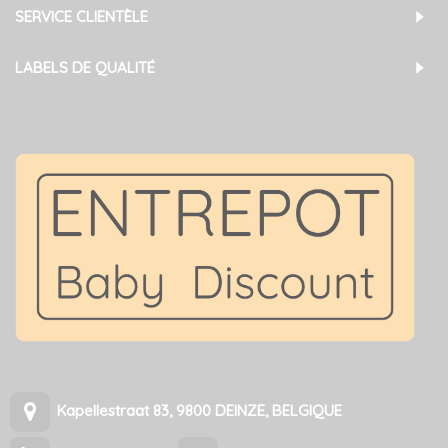
SERVICE CLIENTÈLE
LABELS DE QUALITÉ
Kapellestraat 83, 9800 DEINZE, BELGIQUE