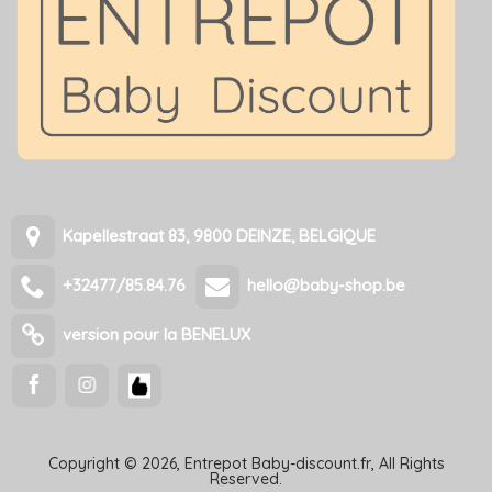
Kapellestraat 83, 9800 DEINZE, BELGIQUE
+32477/85.84.76
hello@baby-shop.be
version pour la BENELUX
Copyright © 2026, Entrepot Baby-discount.fr, All Rights
Reserved.