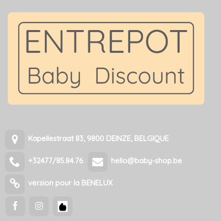
Kapellestraat 83, 9800 DEINZE, BELGIQUE
+32477/85.84.76
hello@baby-shop.be
version pour la BENELUX